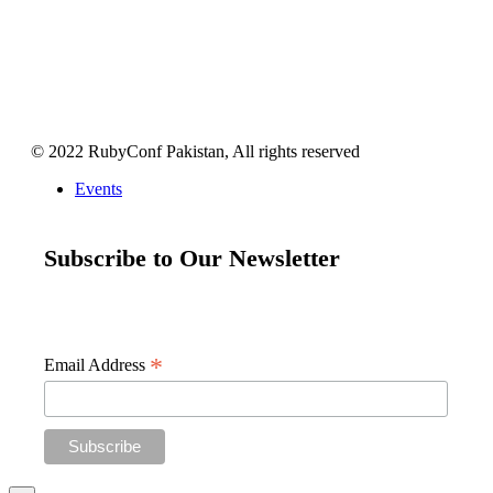
© 2022 RubyConf Pakistan, All rights reserved
Events
Subscribe to Our Newsletter
Get your weekly dose of all things Ruby and Ruby on Rails
straight to your inbox
*
Email Address