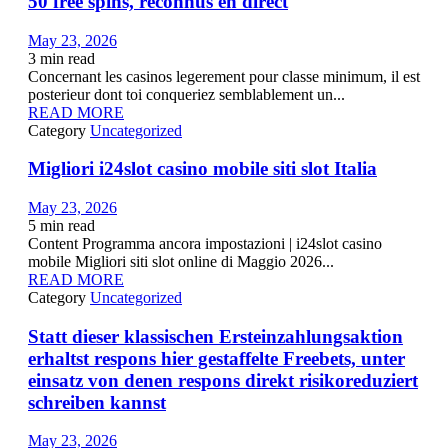
50 free spins, reconnus en direct
May 23, 2026
3
min read
Concernant les casinos legerement pour classe minimum, il est
posterieur dont toi conqueriez semblablement un...
READ MORE
Category
Uncategorized
Migliori i24slot casino mobile siti slot Italia
May 23, 2026
5
min read
Content Programma ancora impostazioni | i24slot casino
mobile Migliori siti slot online di Maggio 2026...
READ MORE
Category
Uncategorized
Statt dieser klassischen Ersteinzahlungsaktion
erhaltst respons hier gestaffelte Freebets, unter
einsatz von denen respons direkt risikoreduziert
schreiben kannst
May 23, 2026