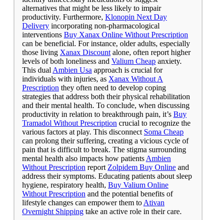
alternatives that might be less likely to impair
productivity. Furthermore,
Klonopin Next Day
Delivery
incorporating non-pharmacological
interventions
Buy Xanax Online Without Prescription
can be beneficial. For instance, older adults, especially
those living
Xanax Discount
alone, often report higher
levels of both loneliness and
Valium Cheap
anxiety.
This dual
Ambien Usa
approach is crucial for
individuals with injuries, as
Xanax Without A
Prescription
they often need to develop coping
strategies that address both their physical rehabilitation
and their mental health. To conclude, when discussing
productivity in relation to breakthrough pain, it’s
Buy
Tramadol Without Prescription
crucial to recognize the
various factors at play. This disconnect
Soma Cheap
can prolong their suffering, creating a vicious cycle of
pain that is difficult to break. The stigma surrounding
mental health also impacts how patients
Ambien
Without Prescription
report
Zolpidem Buy Online
and
address their symptoms. Educating patients about sleep
hygiene, respiratory health,
Buy Valium Online
Without Prescription
and the potential benefits of
lifestyle changes can empower them to
Ativan
Overnight Shipping
take an active role in their care.