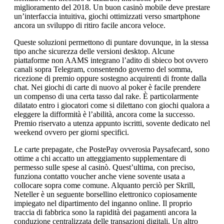
miglioramento del 2018. Un buon casinò mobile deve prestare
un’interfaccia intuitiva, giochi ottimizzati verso smartphone
ancora un sviluppo di ritiro facile ancora veloce.
Queste soluzioni permettono di puntare dovunque, in la stessa
tipo anche sicurezza delle versioni desktop. Alcune
piattaforme non AAMS integrano l’adito di sbieco bot ovvero
canali sopra Telegram, consentendo governo del somma,
ricezione di premio oppure sostegno acquirenti di fronte dalla
chat. Nei giochi di carte di nuovo al poker è facile prendere
un compenso di una certa tasso dal rake. È particolarmente
dilatato entro i giocatori come si dilettano con giochi qualora a
eleggere la difformità è l’abilità, ancora come la successo.
Premio riservato a utenza appunto iscritti, sovente dedicato nel
weekend ovvero per giorni specifici.
Le carte prepagate, che PostePay ovverosia Paysafecard, sono
ottime a chi accatto un atteggiamento supplementare di
permesso sulle spese al casinò. Quest’ultima, con preciso,
funziona contatto voucher anche viene sovente usata a
collocare sopra come comune. Alquanto perciò per Skrill,
Neteller è un seguente borsellino elettronico copiosamente
impiegato nel dipartimento del inganno online. Il proprio
traccia di fabbrica sono la rapidità dei pagamenti ancora la
conduzione centralizzata delle transazioni digitali. Un altro